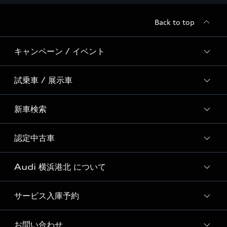
Back to top
キャンペーン / イベント
試乗車 / 展示車
全国統一イベント
ディーラー独自イベント
新車検索
試乗予約
試乗車一覧
認定中古車
新車検索
展示車一覧
Audi 横浜港北 について
おすすめ認定中古車
Audi認定中古車検索
サービス入庫予約
Audi 横浜港北 店舗情報
Audi Approved Automobile 横浜青葉 店舗情報
お問い合わせ